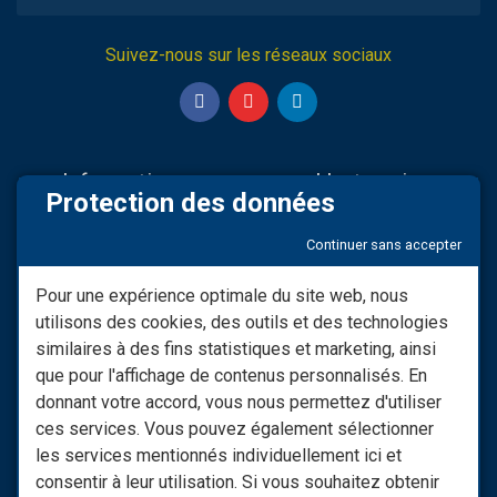
Suivez-nous sur les réseaux sociaux
Informations
L'entreprise
Protection des données
Nos partenaires
Sav & Engagements
Continuer sans accepter
Mentions légales
Qui Sommes-nous
Modifier consentement RGPD
Infos LIVRAISON
Pour une expérience optimale du site web, nous
utilisons des cookies, des outils et des technologies
Conditions générales de
Nos vidéos
vente
similaires à des fins statistiques et marketing, ainsi
Besoin d'informations ?
que pour l'affichage de contenus personnalisés. En
Les Moyens De Paiement
donnant votre accord, vous nous permettez d'utiliser
Nous Contacter
ces services. Vous pouvez également sélectionner
Retrouvez notre site spécial
les services mentionnés individuellement ici et
raccords : monraccord.com
consentir à leur utilisation. Si vous souhaitez obtenir