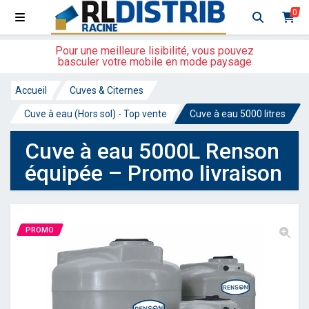
0
Pour une meilleure lisibilité, vous pouvez
basculer votre mobile en mode paysage
Accueil
Cuves & Citernes
Cuve à eau (Hors sol) - Top vente
Cuve à eau 5000 litres
Cuve à eau 5000L Renson
équipée – Promo livraison
PROMO