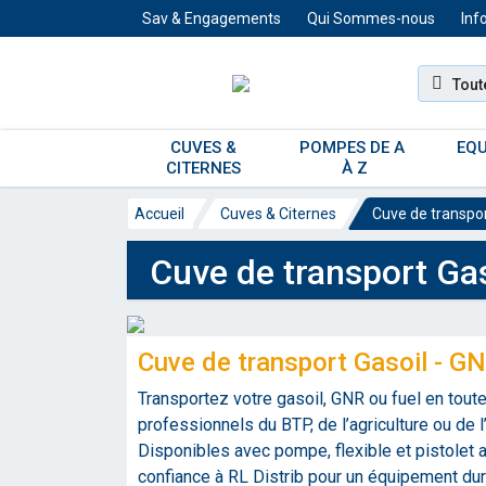
Sav & Engagements
Qui Sommes-nous
Inf
Tout
CUVES & 
POMPES DE A 
EQU
CITERNES 
À Z
Accueil
Cuves & Citernes
Cuve de transport
Cuve de transport Gas
Cuve de transport Gasoil - GN
Transportez votre gasoil, GNR ou fuel en tout
professionnels du BTP, de l’agriculture ou de l
Disponibles avec pompe, flexible et pistolet a
confiance à RL Distrib pour un équipement dur