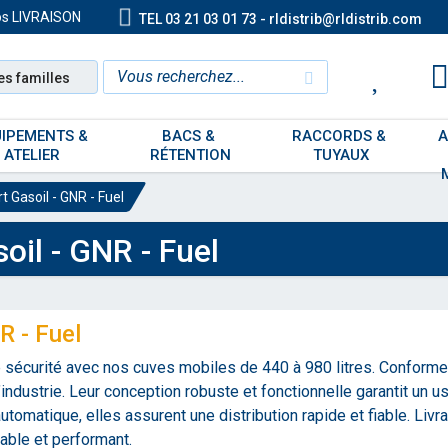
os LIVRAISON
TEL 03 21 03 01 73 - rldistrib@rldistrib.com
es familles
IPEMENTS & 
BACS & 
RACCORDS & 
A
ATELIER
RÉTENTION
TUYAUX
 Gasoil - GNR - Fuel
oil - GNR - Fuel
R - Fuel
e sécurité avec nos cuves mobiles de 440 à 980 litres. Conforme
’industrie. Leur conception robuste et fonctionnelle garantit un 
utomatique, elles assurent une distribution rapide et fiable. Liv
able et performant.