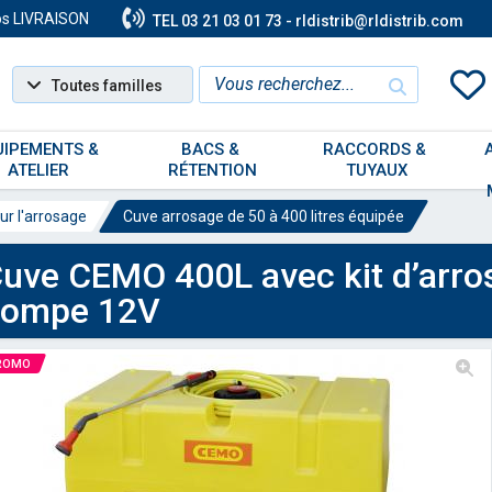
os LIVRAISON
TEL 03 21 03 01 73 - rldistrib@rldistrib.com
Toutes familles
UIPEMENTS & 
BACS & 
RACCORDS & 
ATELIER
RÉTENTION
TUYAUX
r l'arrosage
Cuve arrosage de 50 à 400 litres équipée
uve CEMO 400L avec kit d’arro
pompe 12V
ROMO