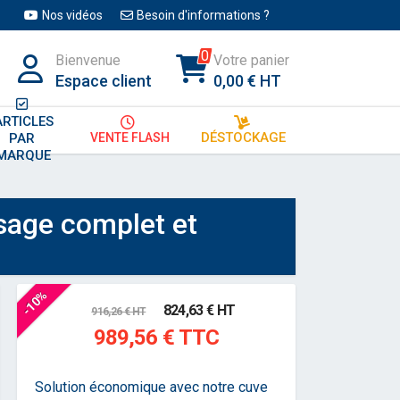
Nos vidéos
Besoin d'informations ?
0
Bienvenue
Votre panier
Espace client
0,00 € HT
ARTICLES
DÉSTOCKAGE
VENTE FLASH
PAR 
MARQUE
sage complet et
-10%
824,63 € HT
916,26 € HT
989,56 € TTC
Solution économique avec notre cuve