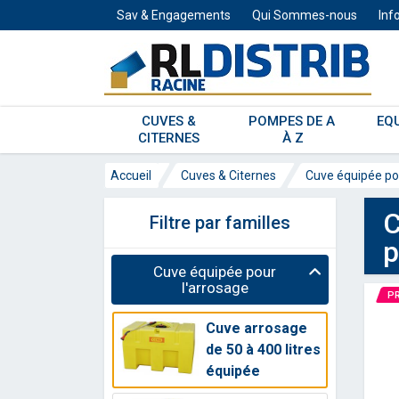
Sav & Engagements
Qui Sommes-nous
Inf
CUVES & 
POMPES DE A 
EQ
CITERNES 
À Z
Accueil
Cuves & Citernes
Cuve équipée pou
C
Filtre par familles
Cuve équipée pour
l'arrosage
P
Cuve arrosage
de 50 à 400 litres
équipée