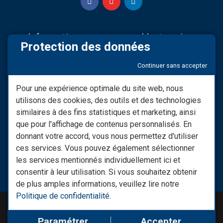
Informations
L'entreprise
Protection des données
Nos partenaires
Sav & Engagements
Continuer sans accepter
Mentions légales
Qui Sommes-nous
Modifier consentement RGPD
Infos LIVRAISON
Pour une expérience optimale du site web, nous
utilisons des cookies, des outils et des technologies
Conditions générales de
Nos vidéos
vente
similaires à des fins statistiques et marketing, ainsi
Besoin d'informations ?
que pour l'affichage de contenus personnalisés. En
Les Moyens De Paiement
donnant votre accord, vous nous permettez d'utiliser
Nous Contacter
ces services. Vous pouvez également sélectionner
Retrouvez notre site spécial
les services mentionnés individuellement ici et
raccords : monraccord.com
consentir à leur utilisation. Si vous souhaitez obtenir
de plus amples informations, veuillez lire notre
Politique de confidentialité
.
© RL-DISTRIB 2023-2026
Réalisation :
Conectiweb
Paramétrer
Accepter