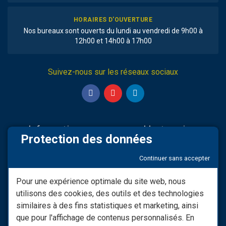
HORAIRES D'OUVERTURE
Nos bureaux sont ouverts du lundi au vendredi de 9h00 à
12h00 et 14h00 à 17h00
Suivez-nous sur les réseaux sociaux
Informations
L'entreprise
Protection des données
Nos partenaires
Sav & Engagements
Continuer sans accepter
Mentions légales
Qui Sommes-nous
Modifier consentement RGPD
Infos LIVRAISON
Pour une expérience optimale du site web, nous
utilisons des cookies, des outils et des technologies
Conditions générales de
Nos vidéos
vente
similaires à des fins statistiques et marketing, ainsi
Besoin d'informations ?
que pour l'affichage de contenus personnalisés. En
Les Moyens De Paiement