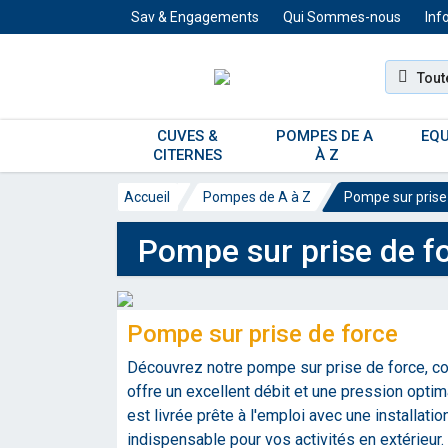
Sav & Engagements
Qui Sommes-nous
Inf
Tout
CUVES & 
POMPES DE A 
EQU
CITERNES 
À Z
Accueil
Pompes de A à Z
Pompe sur prise
Pompe sur prise de f
Pompe sur prise de force
Découvrez notre pompe sur prise de force, conç
offre un excellent débit et une pression opt
est livrée prête à l'emploi avec une installatio
indispensable pour vos activités en extérieur.