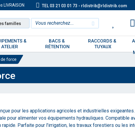
os LIVRAISON
TEL 03 21 03 01 73 - rldistrib@rldistrib.com
es familles
IPEMENTS & 
BACS & 
RACCORDS & 
A
ATELIER
RÉTENTION
TUYAUX
 de force
orce
ue pour les applications agricoles et industrielles exigeantes. F
imale pour alimenter vos équipements hydrauliques. Compatible a
n rapide. Parfaite pour l'irrigation, les travaux forestiers ou les 