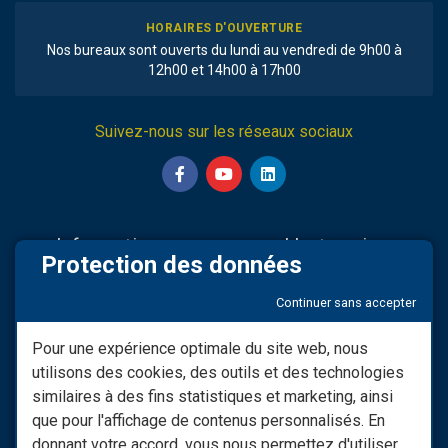
HORAIRES D'OUVERTURE
Nos bureaux sont ouverts du lundi au vendredi de 9h00 à
12h00 et 14h00 à 17h00
Suivez-nous sur les réseaux sociaux
Informations
L'entreprise
Protection des données
Nos partenaires
Sav & Engagements
Continuer sans accepter
Mentions légales
Qui Sommes-nous
Modifier consentement RGPD
Infos LIVRAISON
Pour une expérience optimale du site web, nous
utilisons des cookies, des outils et des technologies
Conditions générales de
Nos vidéos
vente
similaires à des fins statistiques et marketing, ainsi
Besoin d'informations ?
que pour l'affichage de contenus personnalisés. En
Les Moyens De Paiement
donnant votre accord, vous nous permettez d'utiliser