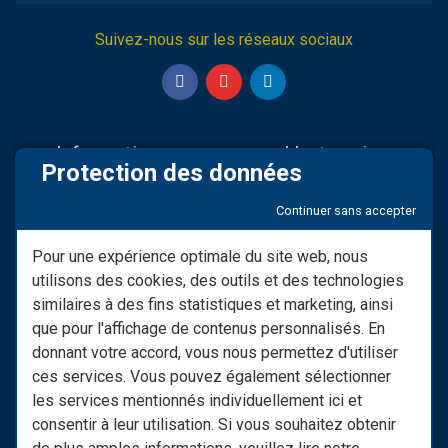
Suivez-nous sur les réseaux sociaux
Informations
L'entreprise
Protection des données
Nos partenaires
Sav & Engagements
Continuer sans accepter
Mentions légales
Qui Sommes-nous
Modifier consentement RGPD
Infos LIVRAISON
Pour une expérience optimale du site web, nous
utilisons des cookies, des outils et des technologies
Conditions générales de
Nos vidéos
vente
similaires à des fins statistiques et marketing, ainsi
Besoin d'informations ?
que pour l'affichage de contenus personnalisés. En
Les Moyens De Paiement
donnant votre accord, vous nous permettez d'utiliser
Nous Contacter
ces services. Vous pouvez également sélectionner
Retrouvez notre site spécial
les services mentionnés individuellement ici et
raccords : monraccord.com
consentir à leur utilisation. Si vous souhaitez obtenir