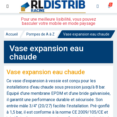
0
Pour une meilleure lisibilité, vous pouvez
basculer votre mobile en mode paysage
Accueil
Pompes de A à Z
Vase expansion eau chaude
Vase expansion eau
chaude
Vase expansion eau chaude
Ce vase d’expansion à vessie est conçu pour les
installations d’eau chaude sous pression jusqu’à 8 bar.
Équipé d’une membrane EPDM et d’une bride galvanisée,
il garantit une performance durable et sécurisée. Son
entrée mâle 3/4" (20/27) facilite l’installation. Pré-gonflé
à 1,5 bar, il est conforme à la norme CE 2009/105/CE et