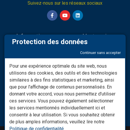
Suivez-nous sur les réseaux sociaux
Informations
L'entreprise
Protection des données
Nos partenaires
Sav & Engagements
Continuer sans accepter
Mentions légales
Qui Sommes-nous
Modifier consentement RGPD
Infos LIVRAISON
Pour une expérience optimale du site web, nous
utilisons des cookies, des outils et des technologies
Conditions générales de
Nos vidéos
vente
similaires à des fins statistiques et marketing, ainsi
Besoin d'informations ?
que pour l'affichage de contenus personnalisés. En
Les Moyens De Paiement
donnant votre accord, vous nous permettez d'utiliser
Nous Contacter
ces services. Vous pouvez également sélectionner
Retrouvez notre site spécial
les services mentionnés individuellement ici et
raccords : monraccord.com
consentir à leur utilisation. Si vous souhaitez obtenir
de plus amples informations, veuillez lire notre
Politique de confidentialité
.