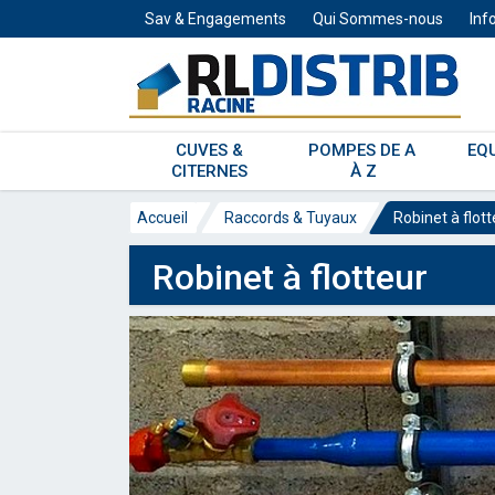
Sav & Engagements
Qui Sommes-nous
Inf
CUVES & 
POMPES DE A 
EQ
CITERNES 
À Z
Accueil
Raccords & Tuyaux
Robinet à flott
Robinet à flotteur