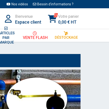
Nos vidéos
Besoin d'informations ?
0
Bienvenue
Votre panier
Espace client
0,00 € HT
ARTICLES
DÉSTOCKAGE
VENTE FLASH
PAR 
MARQUE