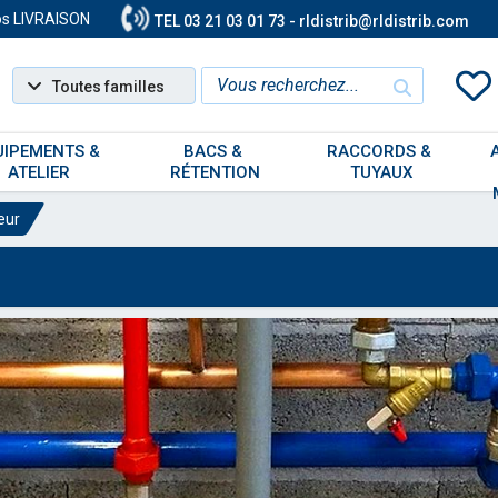
os LIVRAISON
TEL 03 21 03 01 73 - rldistrib@rldistrib.com
Toutes familles
UIPEMENTS & 
BACS & 
RACCORDS & 
ATELIER
RÉTENTION
TUYAUX
eur