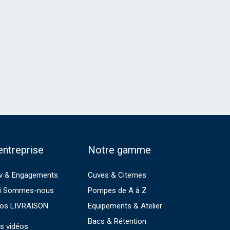
entreprise
Notre gamme
v & Engagements
Cuves & Citernes
i Sommes-nous
Pompes de A à Z
fos LIVRAISON
Equipements & Atelier
Bacs & Rétention
s vidéos