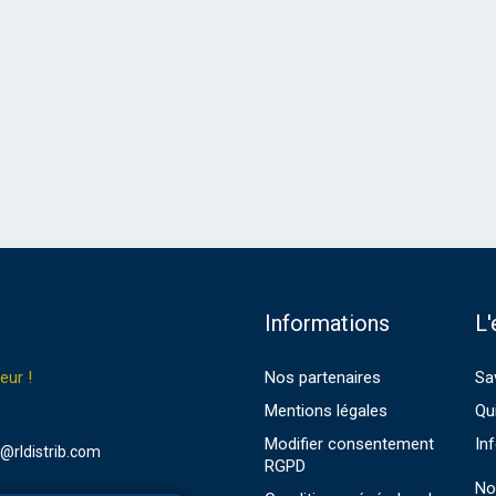
Informations
L'
eur !
Nos partenaires
Sa
Mentions légales
Qu
Modifier consentement
In
ib@rldistrib.com
RGPD
No