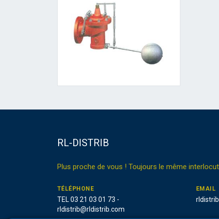
RL-DISTRIB
Plus proche de vous ! Toujours le même interlocut
TÉLÉPHONE
EMAIL
TEL 03 21 03 01 73 -
rldistr
rldistrib@rldistrib.com