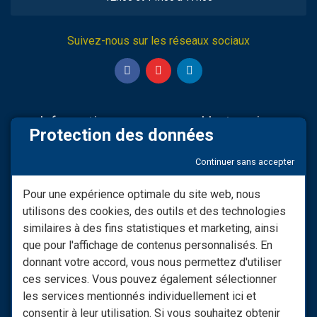
Suivez-nous sur les réseaux sociaux
Informations
L'entreprise
Protection des données
Nos partenaires
Sav & Engagements
Continuer sans accepter
Mentions légales
Qui Sommes-nous
Modifier consentement RGPD
Infos LIVRAISON
Pour une expérience optimale du site web, nous
utilisons des cookies, des outils et des technologies
Conditions générales de
Nos vidéos
vente
similaires à des fins statistiques et marketing, ainsi
Besoin d'informations ?
que pour l'affichage de contenus personnalisés. En
Les Moyens De Paiement
donnant votre accord, vous nous permettez d'utiliser
Nous Contacter
ces services. Vous pouvez également sélectionner
Retrouvez notre site spécial
les services mentionnés individuellement ici et
raccords : monraccord.com
consentir à leur utilisation. Si vous souhaitez obtenir