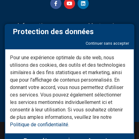
Informations
L'entreprise
Protection des données
Nos partenaires
Sav & Engagements
Continuer sans accepter
Mentions légales
Qui Sommes-nous
Modifier consentement RGPD
Infos LIVRAISON
Pour une expérience optimale du site web, nous
utilisons des cookies, des outils et des technologies
Conditions générales de
Nos vidéos
vente
similaires à des fins statistiques et marketing, ainsi
Besoin d'informations ?
que pour l'affichage de contenus personnalisés. En
Les Moyens De Paiement
donnant votre accord, vous nous permettez d'utiliser
Nous Contacter
ces services. Vous pouvez également sélectionner
Retrouvez notre site spécial
les services mentionnés individuellement ici et
raccords : monraccord.com
consentir à leur utilisation. Si vous souhaitez obtenir
de plus amples informations, veuillez lire notre
Politique de confidentialité
.
© RL-DISTRIB 2023-2026
Réalisation :
Conectiweb