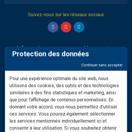
Suivez-nous sur les réseaux sociaux
Informations
L'entreprise
Protection des données
Nos partenaires
Sav & Engagements
Continuer sans accepter
Mentions légales
Qui Sommes-nous
Modifier consentement RGPD
Infos LIVRAISON
Pour une expérience optimale du site web, nous
utilisons des cookies, des outils et des technologies
Conditions générales de
Nos vidéos
vente
similaires à des fins statistiques et marketing, ainsi
Besoin d'informations ?
que pour l'affichage de contenus personnalisés. En
Les Moyens De Paiement
donnant votre accord, vous nous permettez d'utiliser
Nous Contacter
ces services. Vous pouvez également sélectionner
Retrouvez notre site spécial
les services mentionnés individuellement ici et
raccords : monraccord.com
consentir à leur utilisation. Si vous souhaitez obtenir