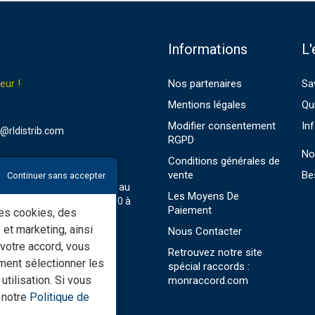
Informations
L'
eur !
Nos partenaires
Sa
Mentions légales
Qu
Modifier consentement
In
ib@rldistrib.com
RGPD
No
Conditions générales de
ES D'OUVERTURE
vente
Be
Continuer sans accepter
eaux sont ouverts du lundi au
Les Moyens De
i de 9h00 à 12h00 et 14h00 à
Paiement
des cookies, des
 et marketing, ainsi
Nous Contacter
 votre accord, vous
Retrouvez notre site
ment sélectionner les
spécial raccords :
utilisation. Si vous
monraccord.com
e notre
Politique de