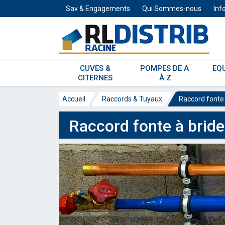
Sav & Engagements
Qui Sommes-nous
Inf
CUVES & 
POMPES DE A 
EQ
CITERNES 
À Z
Accueil
Raccords & Tuyaux
Raccord fonte 
Raccord fonte à bride