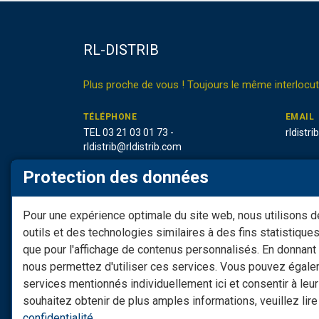
RL-DISTRIB
Plus proche de vous ! Toujours le même interlocut
TÉLÉPHONE
EMAIL
TEL 03 21 03 01 73 -
rldistr
rldistrib@rldistrib.com
Protection des données
NOTRE ADRESSE
HORAIR
20 Place de Verdun - 62390 Auxi le
Nos bur
Château
vendred
Pour une expérience optimale du site web, nous utilisons 
17h00
outils et des technologies similaires à des fins statistiques
Suivez-nous sur les réseaux sociaux
que pour l'affichage de contenus personnalisés. En donnant
nous permettez d'utiliser ces services. Vous pouvez égale
services mentionnés individuellement ici et consentir à leur 
souhaitez obtenir de plus amples informations, veuillez lir
confidentialité
.