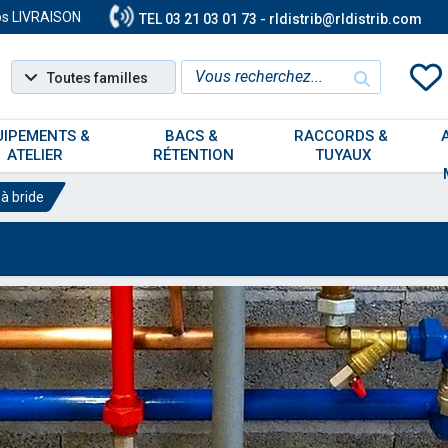
os LIVRAISON
TEL 03 21 03 01 73 - rldistrib@rldistrib.com
Toutes familles
UIPEMENTS & 
BACS & 
RACCORDS & 
ATELIER
RÉTENTION
TUYAUX
à bride