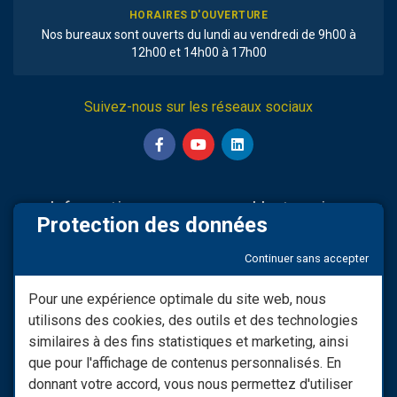
HORAIRES D'OUVERTURE
Nos bureaux sont ouverts du lundi au vendredi de 9h00 à
12h00 et 14h00 à 17h00
Suivez-nous sur les réseaux sociaux
Informations
L'entreprise
Protection des données
Nos partenaires
Sav & Engagements
Continuer sans accepter
Mentions légales
Qui Sommes-nous
Modifier consentement RGPD
Infos LIVRAISON
Pour une expérience optimale du site web, nous
utilisons des cookies, des outils et des technologies
Conditions générales de
Nos vidéos
vente
similaires à des fins statistiques et marketing, ainsi
Besoin d'informations ?
que pour l'affichage de contenus personnalisés. En
Les Moyens De Paiement
donnant votre accord, vous nous permettez d'utiliser
Nous Contacter