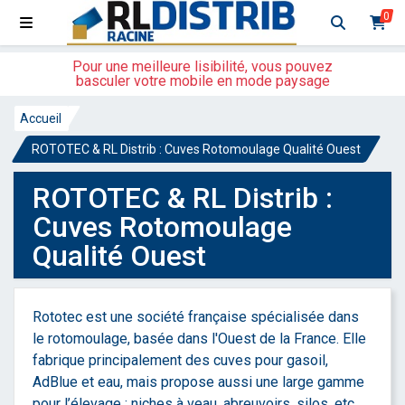
0
Pour une meilleure lisibilité, vous pouvez
basculer votre mobile en mode paysage
Accueil
ROTOTEC & RL Distrib : Cuves Rotomoulage Qualité Ouest
ROTOTEC & RL Distrib :
Cuves Rotomoulage
Qualité Ouest
Rototec est une société française spécialisée dans
le rotomoulage, basée dans l'Ouest de la France. Elle
fabrique principalement des cuves pour gasoil,
AdBlue et eau, mais propose aussi une large gamme
pour l’élevage : niches à veau, abreuvoirs, silos, etc.