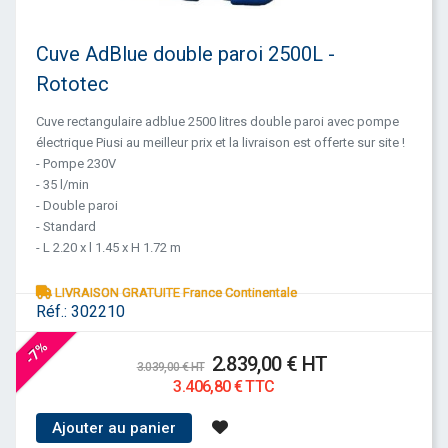
Cuve AdBlue double paroi 2500L -
Rototec
Cuve rectangulaire adblue 2500 litres double paroi avec pompe
électrique Piusi au meilleur prix et la livraison est offerte sur site !
- Pompe 230V
- 35 l/min
- Double paroi
- Standard
- L 2.20 x l 1.45 x H 1.72 m
LIVRAISON GRATUITE France Continentale
Réf.:
302210
-7%
2.839,00 € HT
3.039,00 € HT
3.406,80 € TTC
Ajouter au panier