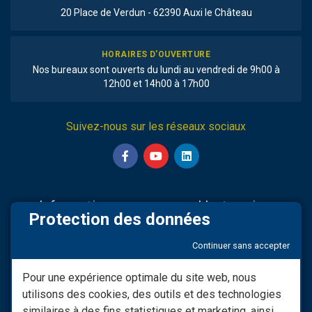
20 Place de Verdun - 62390 Auxi le Château
HORAIRES D'OUVERTURE
Nos bureaux sont ouverts du lundi au vendredi de 9h00 à
12h00 et 14h00 à 17h00
Suivez-nous sur les réseaux sociaux
Informations
L'entreprise
Protection des données
Nos partenaires
Sav & Engagements
Continuer sans accepter
Mentions légales
Qui Sommes-nous
Modifier consentement RGPD
Infos LIVRAISON
Pour une expérience optimale du site web, nous
utilisons des cookies, des outils et des technologies
Conditions générales de
Nos vidéos
vente
similaires à des fins statistiques et marketing, ainsi