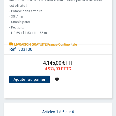
électrique Piusi dans une armoire au meilleur prix et la livraison
est offerte !
- Pompe dans armoire
- 35 l/min
- Simple paroi
- Petit prix
- L 3.69 x l 1.53 x H 1.55 m
LIVRAISON GRATUITE France Continentale
Réf.:
303100
4.145,00 € HT
4.974,00 € TTC
Ajouter au panier
6
Articles 1 à 6 sur 6