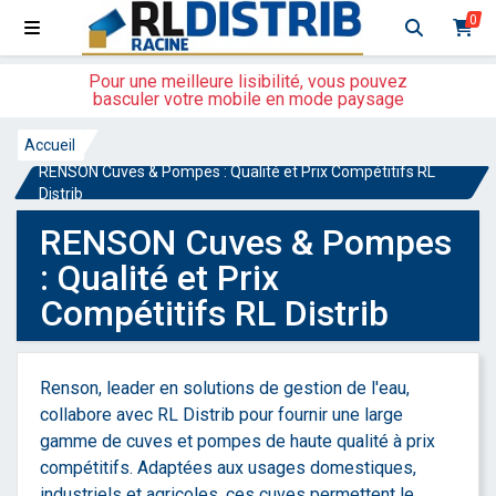
0
Pour une meilleure lisibilité, vous pouvez
basculer votre mobile en mode paysage
Accueil
RENSON Cuves & Pompes : Qualité et Prix Compétitifs RL
Distrib
RENSON Cuves & Pompes
: Qualité et Prix
Compétitifs RL Distrib
Renson, leader en solutions de gestion de l'eau,
collabore avec RL Distrib pour fournir une large
gamme de cuves et pompes de haute qualité à prix
compétitifs. Adaptées aux usages domestiques,
industriels et agricoles, ces cuves permettent le