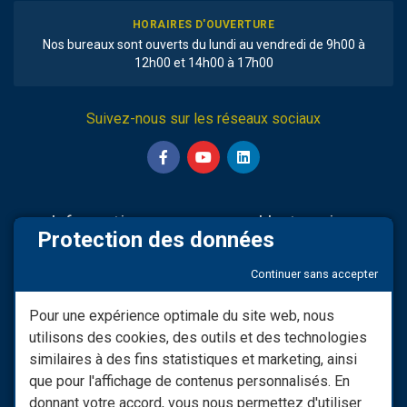
HORAIRES D'OUVERTURE
Nos bureaux sont ouverts du lundi au vendredi de 9h00 à
12h00 et 14h00 à 17h00
Suivez-nous sur les réseaux sociaux
Informations
L'entreprise
Protection des données
Nos partenaires
Sav & Engagements
Continuer sans accepter
Mentions légales
Qui Sommes-nous
Modifier consentement RGPD
Infos LIVRAISON
Pour une expérience optimale du site web, nous
utilisons des cookies, des outils et des technologies
Conditions générales de
Nos vidéos
vente
similaires à des fins statistiques et marketing, ainsi
Besoin d'informations ?
que pour l'affichage de contenus personnalisés. En
Les Moyens De Paiement
donnant votre accord, vous nous permettez d'utiliser