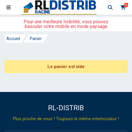
0
Pour une meilleure lisibilité, vous pouvez
basculer votre mobile en mode paysage
Accueil
Panier
Le panier est vide
RL-DISTRIB
Plus proche de vous ! Toujours le même interlocuteur !