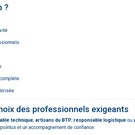
b ?
vité
ssionnels
e
 complète
lorisée
hoix des professionnels exigeants
able technique
,
artisans du BTP
,
responsable logistique
ou
s pointus et un accompagnement de confiance.