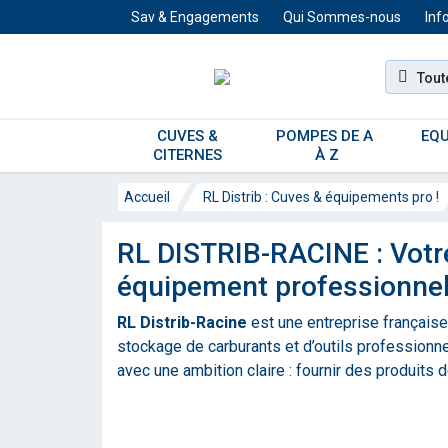
Sav & Engagements
Qui Sommes-nous
Inf
Tout
CUVES & 
POMPES DE A 
EQU
CITERNES 
À Z
Accueil
RL Distrib : Cuves & équipements pro !
RL DISTRIB-RACINE : Votre 
équipement professionne
RL Distrib-Racine
est une entreprise française
stockage de carburants et d’outils professionn
avec une ambition claire : fournir des produits