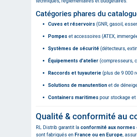
techniques, réglementaires et budgétaires.
Catégories phares du catalogue
Cuves et réservoirs
(GNR, gasoil, essen
Pompes
et accessoires (ATEX, immergées,
Systèmes de sécurité
(détecteurs, extin
Équipements d’atelier
(compresseurs, co
Raccords et tuyauterie
(plus de 9 000 
Solutions de manutention
et de déneig
Containers maritimes
pour stockage et 
Qualité & conformité au 
RL Distrib garantit la
conformité aux normes 
sont fabriqués en
France ou en Europe
, assu