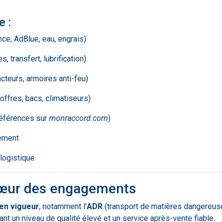
 :
ce, AdBlue, eau, engrais)
 transfert, lubrification)
cteurs, armoires anti-feu)
ffres, bacs, climatiseurs)
références sur
monraccord.com
)
ement
logistique
cœur des engagements
en vigueur
, notamment l’
ADR
(transport de matières dangereuse
rant un niveau de qualité élevé et un service après-vente fiable.