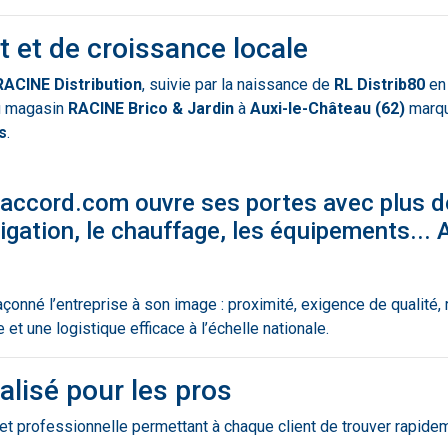
 et de croissance locale
RACINE Distribution
, suivie par la naissance de
RL Distrib80
e
du magasin
RACINE Brico & Jardin
à
Auxi-le-Château (62)
marque
s
.
accord.com
ouvre ses portes avec plus 
rigation, le chauffage, les équipements... 
çonné l’entreprise à son image : proximité, exigence de qualité, réa
t une logistique efficace à l’échelle nationale.
lisé pour les pros
 et professionnelle permettant à chaque client de trouver rapid