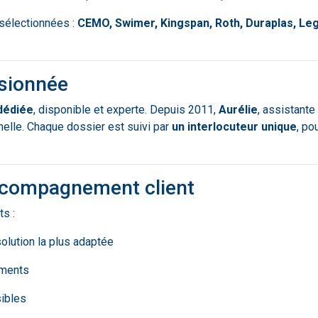
sélectionnées :
CEMO, Swimer, Kingspan, Roth, Duraplas, Le
ssionnée
dédiée
, disponible et experte. Depuis 2011,
Aurélie
, assistant
nnelle. Chaque dossier est suivi par
un interlocuteur unique
, po
ccompagnement client
ts :
solution la plus adaptée
ments
sibles