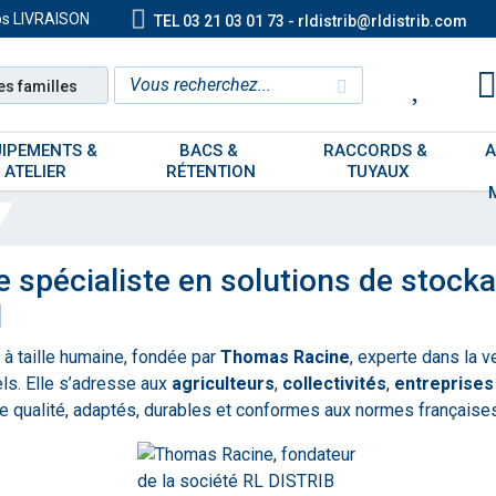
os LIVRAISON
TEL 03 21 03 01 73 - rldistrib@rldistrib.com
es familles
IPEMENTS & 
BACS & 
RACCORDS & 
A
ATELIER
RÉTENTION
TUYAUX
spécialiste en solutions de stockag
l
 à taille humaine, fondée par
Thomas Racine
, experte dans la 
els. Elle s’adresse aux
agriculteurs
,
collectivités
,
entreprises
 de qualité, adaptés, durables et conformes aux normes français