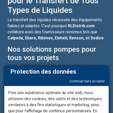
pour le Transfert de Tous
Types de Liquides
Le transfert des liquides nécessite des équipements
fiables et adaptés. C’est pourquoi
RLDistrib.com
collabore avec des fournisseurs reconnus tels que
Calpeda, Ebara, Ribimex, Einhell, Renson, et Sodise
.
Nos solutions pompes pour
tous vos projets
Pompes carburant
: Pompes immergées ou de
Protection des données
surface, manuelles ou automatiques, pour gasoil,
essence, GNR, adaptées aux installations fixes
Continuer sans accepter
ou mobiles.
Pour une expérience optimale du site web, nous
Pompes pour eau & irrigation
: Des pompes
utilisons des cookies, des outils et des technologies
puissantes, économiques et durables, capables
similaires à des fins statistiques et marketing, ainsi
de gérer les besoins agricoles, industriels ou
que pour l'affichage de contenus personnalisés. En