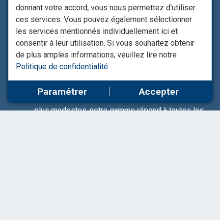
domestiques en irrigation ou transfert d’eau.
donnant votre accord, vous nous permettez d'utiliser
ces services. Vous pouvez également sélectionner
Pompes chimiques & engrais liquides
: Nous
les services mentionnés individuellement ici et
proposons des pompes résistantes aux produits
consentir à leur utilisation. Si vous souhaitez obtenir
corrosifs et agressifs, essentielles pour le
de plus amples informations, veuillez lire notre
transfert sécurisé de produits chimiques ou
Politique de confidentialité
.
d’engrais liquides.
Pompes polyvalentes
: Que ce soit pour un
Paramétrer
Accepter
usage professionnel ou pour des installations
plus modestes, notre gamme répond à toutes les
exigences, grâce aux technologies innovantes et
la qualité des fabricants partenaires.
Des projets sur mesure
Nous accompagnons vos projets de transfert, de la
simple installation à des systèmes complexes
intégrant plusieurs pompes, cuves et accessoires.
Notre expertise technique nous permet de vous